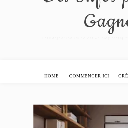
Gagne
PetitArgentJobOnline est un blog pratique
HOME
COMMENCER ICI
CRÉ