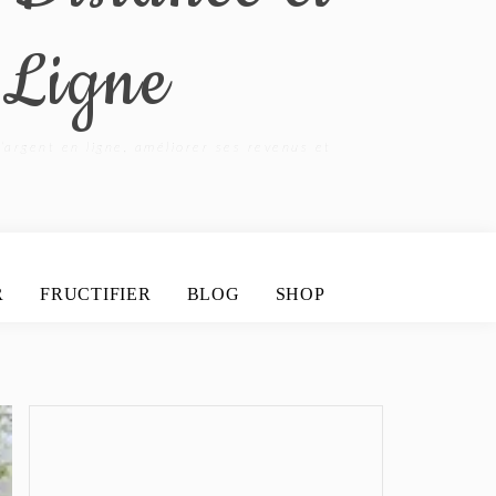
 Ligne
’argent en ligne, améliorer ses revenus et
R
FRUCTIFIER
BLOG
SHOP