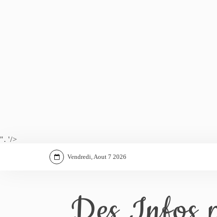
". '/>
Vendredi, Aout 7 2026
Des Infos p