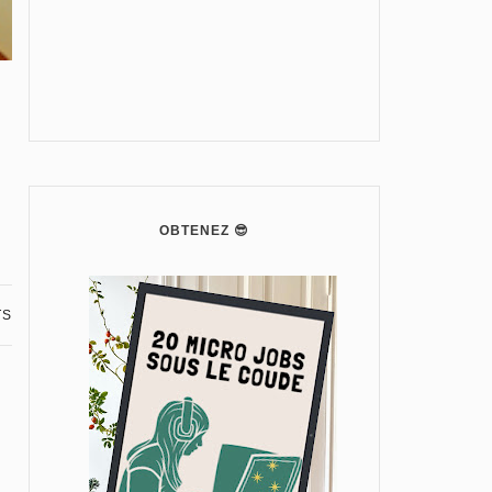
OBTENEZ 😎
TS