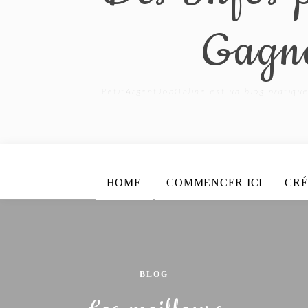
Gagne
PetitArgentJobOnline est un blog pratique
HOME
COMMENCER ICI
CRÉ
BLOG