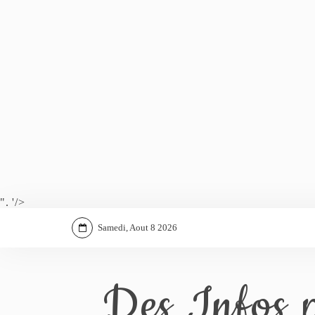
". '/>
Samedi, Aout 8 2026
Des Infos p