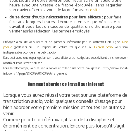
vous faudra 6 heures environ pour retranscrire un audio d'une
heure avec une vitesse de frappe éprouvée (sans regarder
son clavier). Exercez-vous de façon fun avec
ce site
.
de se doter d'outils nécessaires pour être efficace :
pour faire
face aux longues heures d'écoute attentive que nécessite ce
travail, il vous faut un casque de qualité, un dictionnaire pour
vérifier après rédaction, les termes employés.
Prévoyez aussi de vous relire et de passer si nécessaire par un correcteur en ligne.
Une
pédale
(pédalier) ou un logiciel de lecture tel que VLC ou
Express Scrib
vous sera
indispensable pour gérer le débit audio.
Sonal est aussi une super option car il vous dicte la transcription, vous évitant ainsi de devoir
contrôler l'écoulement du son.
Pour le télécharger, voici le lien à copier et coller dans votre navigateur :
http://www.sonal-
info.com/fr/page/t%C3%A9l%C3%A9chargement
Comment aborder ce travail sur internet
Lorsque vous aurez réussi votre test sur une plateforme de
transcription audio, voici quelques conseils d'usage pour
bien aborder votre première mission et toutes les autres à
venir.
Comme pour tout télétravail, il faut de la discipline et
énormément de concentration. Encore plus lorsqu'il s'agit