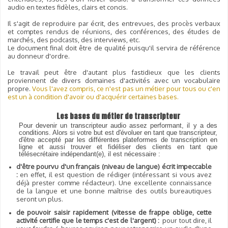
audio en textes fidèles, clairs et concis.
Il s'agit de reproduire par écrit, des entrevues, des procès verbaux
et comptes rendus de réunions, des conférences, des études de
marchés, des podcasts, des interviews, etc.
Le document final doit être de qualité puisqu'il servira de référence
au donneur d'ordre.
Le travail peut être d'autant plus fastidieux que les clients
proviennent de divers domaines d'activités avec un vocabulaire
propre.
Vous l'avez compris, ce n'est pas un métier pour tous ou c'en
est un à condition d'avoir ou d'acquérir certaines bases.
Les bases du métier de transcripteur
Pour devenir un transcripteur audio assez performant, il y a des
conditions. Alors si votre but est d'évoluer en tant que transcripteur,
d'être accepté par les différentes plateformes de transcription en
ligne et aussi trouver et fidéliser des clients en tant que
télésecrétaire indépendant(e), il est nécessaire :
d'être pourvu d'un français (niveau de langue) écrit impeccable
:
en effet,
il est question de rédiger (intéressant si vous avez
déjà prester comme rédacteur). Une excellente connaissance
de la langue et une bonne maîtrise des outils bureautiques
seront un plus.
de pouvoir saisir rapidement (vitesse de frappe oblige, cette
activité certifie que le temps c'est de l'argent)
:
pour tout dire, il