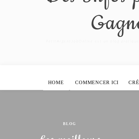
Gagne
PetitArgentJobOnline est un blog pratique
HOME
COMMENCER ICI
CRÉ
BLOG