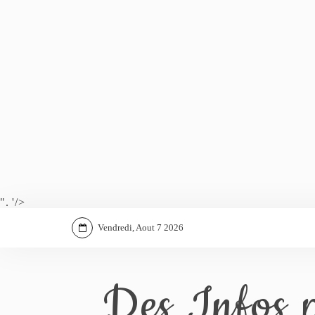
". '/>
Vendredi, Aout 7 2026
Des Infos p